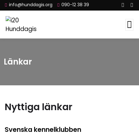
info@hunddagis.org
090-12 38 39
Länkar
Nyttiga länkar
Svenska kennelklubben